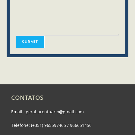
SUBMIT
CONTATOS
Email.: geral.prontuario@gmail.com
Telefone: (+351) 965597465 / 966651456