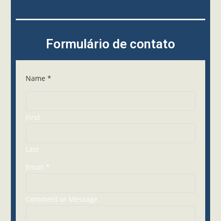
Formulário de contato
Name
*
First
Last
Email
*
Comment or Message