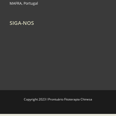
MAFRA, Portugal
SIGA-NOS
Copyright 2023 I Prontuário Fitoterapia Chinesa